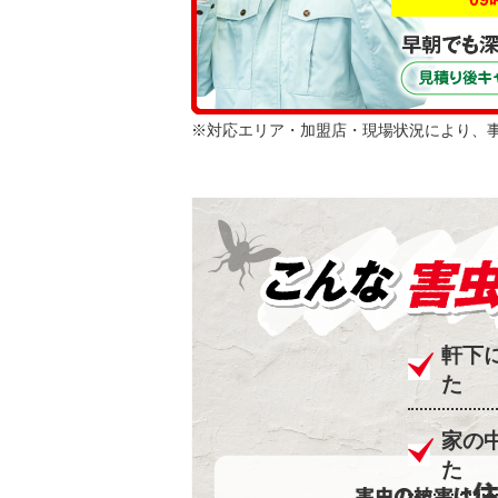
※対応エリア・加盟店・現場状況により、
軒下
た
家の
た