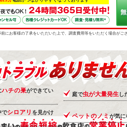
事前にお客様の了承をいただいた上で、調査費用等をいただく場合がご
ハチの巣
に
ができてい
虫が大量発生
庭で
し
シロアリ
中で
を見かけ
ペットのノミ
が気に