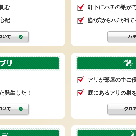
軋む
軒下にハチの巣が
心配
壁の穴からハチが出て
アリが部屋の中に
た発生した！
庭にあるアリの巣