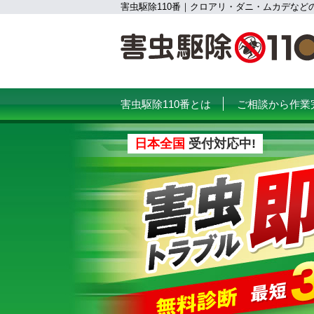
害虫駆除110番｜クロアリ・ダニ・ムカデなど
害虫駆除110番とは
ご相談から作業
日本全国
受付対応中!