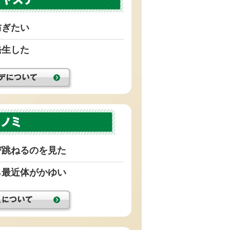
防ぎたい
発生した
び跳ねるのを見た
ら最近体がかゆい