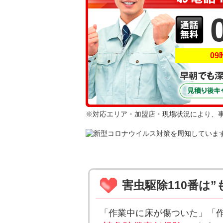
09
※対応エリア・加盟店・現場状況により、
当サイト は加
害虫駆除110番は
「作業中に床が傷ついた」「