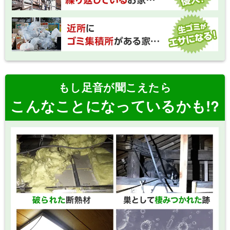
鳥獣保護管理法および外来生物法により、
捕獲：
無許可での捕獲や飼育は法律で禁止されていま
す。捕獲器（箱わな）を使用する場合は自治体へ
の申請が必要なため、専門業者に依頼するのが最
も確実で安全です。
食品を密閉容器に入れる、生ゴミを
環境的防除：
もし足音が聞こえたら
放置しないなど、ネズミのエサを断つことが第一
歩です。
煙を炊くタイプの忌避剤や、ニ
追い出し・封鎖：
こんなことになっているかも!?
ンニク・石油系のニオイを嫌うため、それらを活
粘着シート（トラップ）をラットサ
捕獲・殺鼠：
用して追い出します。その後、足跡などの形跡を
インのある通り道に敷き詰める、または毒餌（殺
辿って侵入口を特定し、徹底的に塞ぎます。
鼠剤）を配置して駆除します。警戒心が強いた
め、罠の配置にはプロのノウハウが必要です。
ハクビシンも鳥獣保護管理法の対象であ
捕獲：
り、勝手に捕獲することはできません。自治体の
ネズミは1cm〜2cmの隙間で侵入します。通
封鎖：
許可を得て箱わなを設置し、好物の果物などをエ
気口、配管の隙間、エアコン導入部などを防鼠パ
サにして捕獲します。
テや金網で塞ぎます。