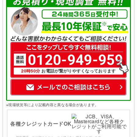
光に敏感なため、強力なLEDス
追い出し・封鎖：
トロボや忌避剤（木酢液など）を組み合わせて屋
0120-949-959
根裏から追い出します。イタチはわずかな隙間か
らでも再侵入するため、パンチングメタルや変成
20時50分
お電話が繋がりやすくなっております
シリコンコークなどを用いて、針の穴を通さない
ほどの徹底した隙間封鎖が不可欠です。
鳥獣保護管理法の対象で、特にメスの捕獲
捕獲：
は原則禁止されています（オスメスの判別は素人
※現場状況等により記載内容と異なる場合があります。
には困難です）。そのため、捕獲よりも「追い出
しと完全封鎖」が駆除の基本となります。
各種クレジットカードOK