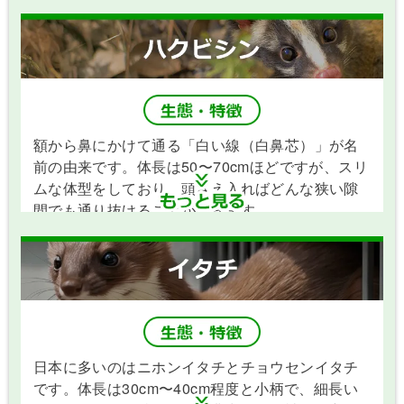
額から鼻にかけて通る「白い線（白鼻芯）」が名
前の由来です。体長は50〜70cmほどですが、スリ
ムな体型をしており、頭さえ入ればどんな狭い隙
間でも通り抜けることができます。
夜行性で、木登りが非常に得意です。屋根の隙間
日本に多いのはニホンイタチとチョウセンイタチ
や換気口などを器用に壊して屋根裏へ侵入しま
です。体長は30cm〜40cm程度と小柄で、細長い