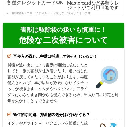
各種クレジットカードOK
※ 一部加盟店・エリアによりカードが使えない場合がございます
害獣は駆除後の扱いも慎重に！
危険な二次被害について
再侵入の恐れ…害獣は捕獲して終わりじゃない！
捕獲や追い出しにより害獣の駆除に成功したと
しても、別の害獣が住み着いたり、追い出した
害獣が戻ってきたりすることがあります。再度
侵入されれば、再び駆除が必要になりイタチご
っこが続きます。イタチやハクビシン、アライ
グマは小さなすき間からも侵入できるため、出入り口の特定と封
鎖を欠かすことはできません。
衛生的な問題。排泄物の処分はだれがやる？
イタチやアライグマ、ハクビシンを捕獲した後