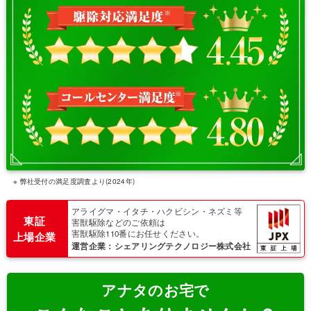
※ 弊社受付の満足度調査より(2024年)
アライグマ・イタチ・ハクビシン・ネズミ等
東証
害獣駆除などのご依頼は
害獣駆除110番にお任せください。
上場企業
運営企業：シェアリングテクノロジー株式会社
アナタのお宅で