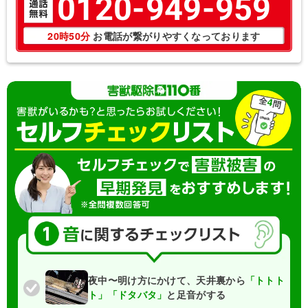
0120-949-959
20時50分
お電話が繋がりやすくなっております
全
4
問
夜中〜明け方にかけて、天井裏から
「トトト
ト」「ドタバタ」
と足音がする