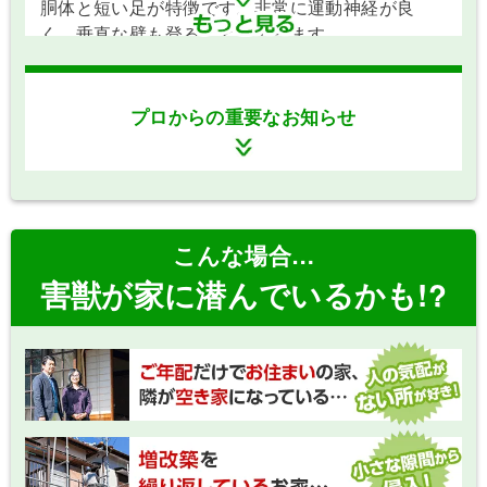
す。雑食性で何でも食べますが、見た目の可愛さ
胴体と短い足が特徴です。非常に運動神経が良
とは裏腹に気性が荒く、非常に凶暴です。ペット
く、垂直な壁も登ることができます。
が襲われたり、人が噛まれたりするケースもあり
ます。
プロからの重要なお知らせ
夜行性で警戒心が非常に強いです（特にクマネズ
ミ）。壁の中や天井裏を運動場にし、ダニや病原
夜行性で、電線や木の枝を綱渡りのように伝って
こんな場合…
菌をまき散らします。電気コードをかじられるこ
移動し、屋根裏などに侵入します。甘い果物を好
害獣が家に潜んでいるかも!?
とによる漏電火災のリスクもあるため、放置は極
みますが雑食です。最大の特徴は、同じ場所にフ
めて危険です。通り道には黒い汚れ（ラットサイ
ン尿をし続ける「ため糞」という習性です。これ
ン）を残します。
により天井にシミができたり、最悪の場合は天井
が腐り落ちてきたりと、甚大な家屋被害をもたら
強力なハッカ油や木酢液などの忌避剤
追い出し：
します。
を使用して屋外へ追い出し、二度と入れないよう
に侵入口を頑丈な金網などで物理的に完全に塞ぎ
ます。