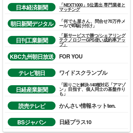
「NEXT1000」5位選出 専門業者と
日本経済新聞
マッチング
「何でも屋さん、問合せ70万件メ
朝日新聞デジタル
ールで即駆け付け」
「新サービスで勝つ/シェアリング
日刊工業新聞
テクノロジーGPS使い成約率アッ
プ」
FOR YOU
KBC九州朝日放送
ワイドスクランブル
テレビ朝日
「困りごと解決-140種対応「アマゾ
日経産業新聞
ン」目指す、個人同士の基盤作り
も」
かんさい情報ネットten.
読売テレビ
日経プラス10
BSジャパン