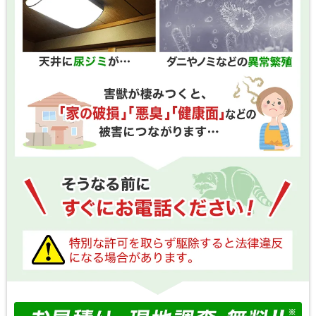
夜行性で、肉食性が強く、ネズミや鳥、昆虫など
を捕食します。わずか3cm程度の隙間（500円玉程
度の穴）があれば侵入可能です。危険を感じると
肛門付近の臭腺から強烈な悪臭を放つガスを出
し、これが家屋に染み付くと生活に支障をきたす
ほどの被害になります。