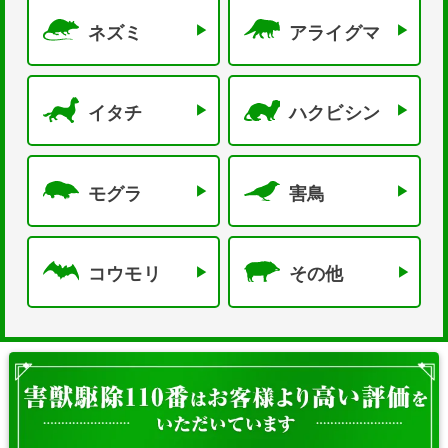
ネズミ
アライグマ
イタチ
ハクビシン
モグラ
害鳥
コウモリ
その他